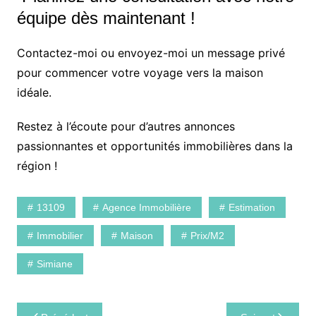
équipe dès maintenant !
Contactez-moi ou envoyez-moi un message privé
pour commencer votre voyage vers la maison
idéale.
Restez à l’écoute pour d’autres annonces
passionnantes et opportunités immobilières dans la
région !
13109
Agence Immobilière
Estimation
Immobilier
Maison
Prix/m2
Simiane
Navigation