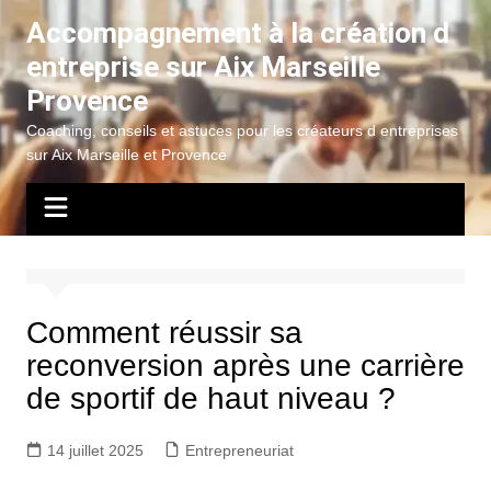
Aller
Accompagnement à la création d
au
entreprise sur Aix Marseille
contenu
Provence
Coaching, conseils et astuces pour les créateurs d entreprises
sur Aix Marseille et Provence
Comment réussir sa
reconversion après une carrière
de sportif de haut niveau ?
14 juillet 2025
Entrepreneuriat