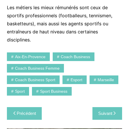
Les métiers les mieux rémunérés sont ceux de
sportifs professionnels (footballeurs, tennismen,
basketteurs), mais aussi les agents sportifs ou
entraîneurs de haut niveau dans certaines
disciplines.
Aix-En-Provence
Coach Business
Coach Business Femme
Coach Business Sport
Esport
Marseille
Sport
Sport Business
Navigation
Précédent
Suivant
de