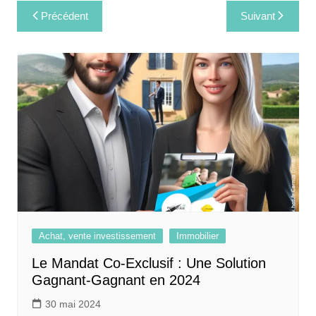
Navigation
Précédent
Suivant
de
l’article
Achat, vente investissement
Immobilier
Le Mandat Co-Exclusif : Une Solution
Gagnant-Gagnant en 2024
30 mai 2024