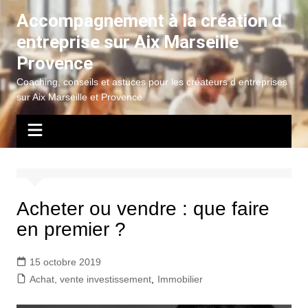
Aller
Accompagnement à la création d
au
entreprise sur Aix Marseille
contenu
Provence
Coaching, conseils et astuces pour les créateurs d entreprises
sur Aix Marseille et Provence
Acheter ou vendre : que faire
en premier ?
15 octobre 2019
Achat, vente investissement
,
Immobilier