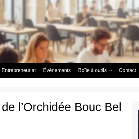
Entrepreneuriat
Évènements
Boîte à outils
Contact
Couveuse d’entreprise
A propos
A propos
l de l’Orchidée Bouc Bel