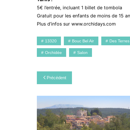
5€ l’entrée, incluant 1 billet de tombola
Gratuit pour les enfants de moins de 15 an
Plus d’infos sur www.orchidays.com
13320
Bouc Bel Air
Des Terres
Orchidée
Salon
Navigation
Précédent
de
l’article