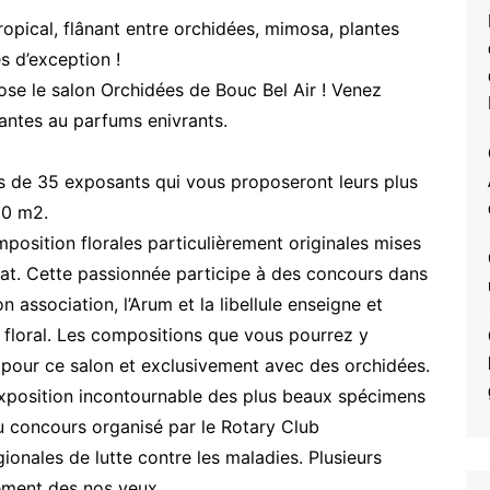
ropical, flânant entre orchidées, mimosa, plantes
es d’exception !
ose le salon Orchidées de Bouc Bel Air ! Venez
nantes au parfums enivrants.
 de 35 exposants qui vous proposeront leurs plus
00 m2.
mposition florales particulièrement originales mises
at. Cette passionnée participe à des concours dans
ssociation, l’Arum et la libellule enseigne et
rt floral. Les compositions que vous pourrez y
 pour ce salon et exclusivement avec des orchidées.
xposition incontournable des plus beaux spécimens
u concours organisé par le Rotary Club
gionales de lutte contre les maladies. Plusieurs
ement des nos yeux.