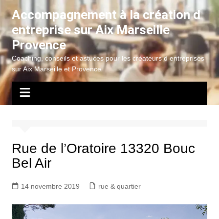
Aller
Accompagnement à la création d
au
entreprise sur Aix Marseille
contenu
Provence
Coaching, conseils et astuces pour les créateurs d entreprises
sur Aix Marseille et Provence
Rue de l’Oratoire 13320 Bouc
Bel Air
14 novembre 2019
rue & quartier