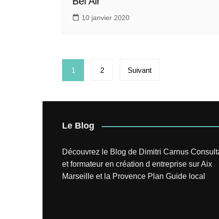
Bel Air
10 janvier 2020
Pagination
1
2
Suivant
des
publications
Le Blog
Découvrez le
Blog
de
Dimitri Carnus
Consult
et formateur en création d entreprise sur Aix
Marseille et la Provence
Plan
Guide local