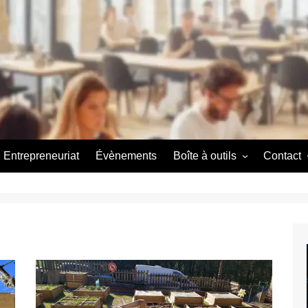
Entrepreneuriat
Évènements
Boîte à outils
Contact
Couveuse d’entreprise
A propos
A propos