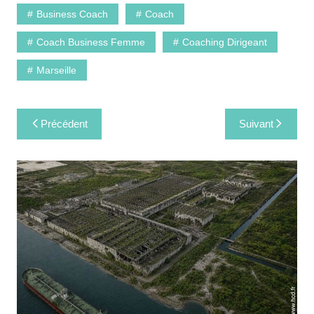
Business Coach
Coach
Coach Business Femme
Coaching Dirigeant
Marseille
Navigation
Précédent
Suivant
de
l’article