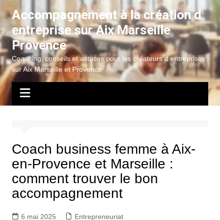
Aller
Accompagnement à la création d
au
entreprise sur Aix Marseille
contenu
Provence
Coaching, conseils et astuces pour les créateurs d entreprises
sur Aix Marseille et Provence
Coach business femme à Aix-
en-Provence et Marseille :
comment trouver le bon
accompagnement
6 mai 2025
Entrepreneuriat