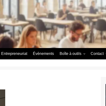
Entrepreneuriat
Évènements
Boîte à outils
Contact
Couveuse d’entreprise
A propos
A propos