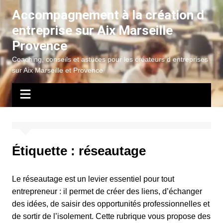
Aller
Accompagnement à la création d
au
entreprise sur Aix Marseille
contenu
Provence
Coaching, conseils et astuces pour les créateurs d entreprises
sur Aix Marseille et Provence
Étiquette :
réseautage
Le réseautage est un levier essentiel pour tout
entrepreneur : il permet de créer des liens, d’échanger
des idées, de saisir des opportunités professionnelles et
de sortir de l’isolement. Cette rubrique vous propose des