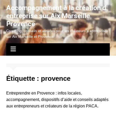
Aller
Accompagnement à la création d
au
entreprise sur Aix Marseille
contenu
Provence
Coaching, conseils et astuces pour les créateurs d entreprises
sur Aix Marseille et Provence
Étiquette :
provence
Entreprendre en Provence : infos locales,
accompagnement, dispositifs d’aide et conseils adaptés
aux entrepreneurs et créateurs de la région PACA.