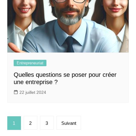
Entrepreneuriat
Quelles questions se poser pour créer
une entreprise ?
22 juillet 2024
Pagination
1
2
3
Suivant
des