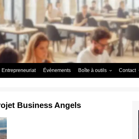
Entrepreneuriat
Évènements
Boîte à outils
Contact
Couveuse d’entreprise
A propos
A propos
rojet Business Angels