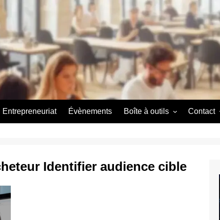
Entrepreneuriat
Évènements
Boîte à outils
Contact
Couveuse d’entreprise
A propos
A propos
cheteur Identifier audience cible