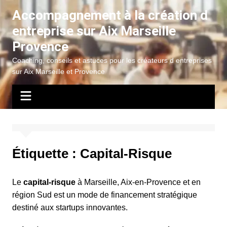
Aller
Accompagnement à la création d
au
entreprise sur Aix Marseille
contenu
Provence
Coaching, conseils et astuces pour les créateurs d entreprises
sur Aix Marseille et Provence
Étiquette :
Capital-Risque
Le
capital-risque
à Marseille, Aix-en-Provence et en
région Sud est un mode de financement stratégique
destiné aux startups innovantes.