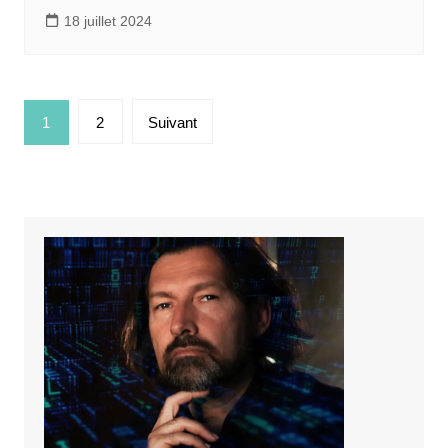
18 juillet 2024
Pagination
1
2
Suivant
des
publications