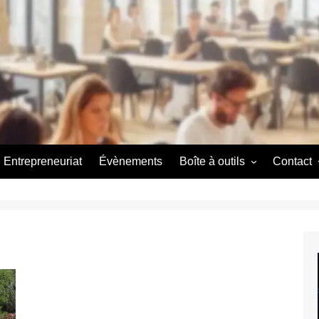
Entrepreneuriat
Évènements
Boîte à outils
Contact
Couveuse d’entreprise
A propos
A propos