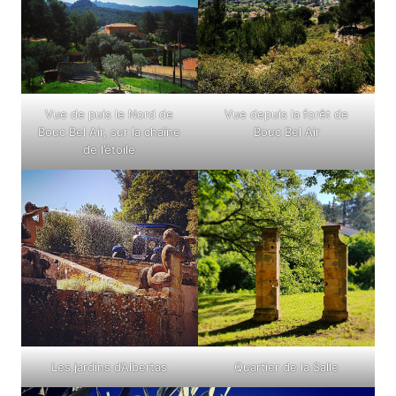
Vue de puis le Nord de
Vue depuis la forêt de
Bouc Bel Air, sur la chaîne
Bouc Bel Air
de l’étoile
Quartier de la Salle
Les jardins d’Albertas