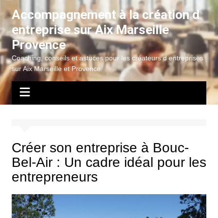
Aller
Accompagnement à la création d
au
entreprise sur Aix Marseille
contenu
Provence
Coaching, conseils et astuces pour les créateurs d entreprises
sur Aix Marseille et Provence
Créer son entreprise à Bouc-
Bel-Air : Un cadre idéal pour les
entrepreneurs