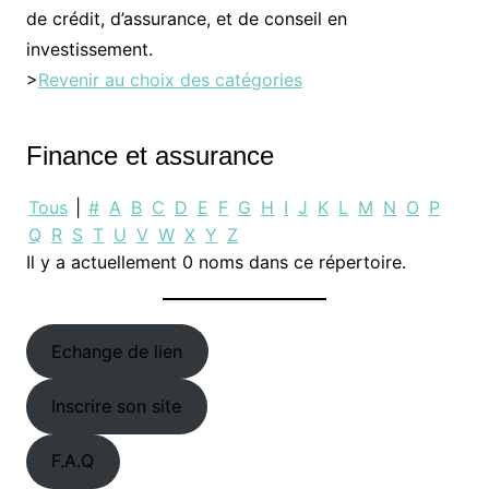
de crédit, d’assurance, et de conseil en
investissement.
>
Revenir au choix des catégories
Finance et assurance
Tous
|
#
A
B
C
D
E
F
G
H
I
J
K
L
M
N
O
P
Q
R
S
T
U
V
W
X
Y
Z
Il y a actuellement 0 noms dans ce répertoire.
Echange de lien
Inscrire son site
F.A.Q