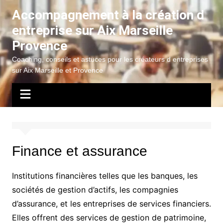
Aller
Accompagnement à la création d
au
entreprise sur Aix Marseille
contenu
Provence
Coaching, conseils et astuces pour les créateurs d entreprises
sur Aix Marseille et Provence
Finance et assurance
Institutions financières telles que les banques, les
sociétés de gestion d’actifs, les compagnies
d’assurance, et les entreprises de services financiers.
Elles offrent des services de gestion de patrimoine,