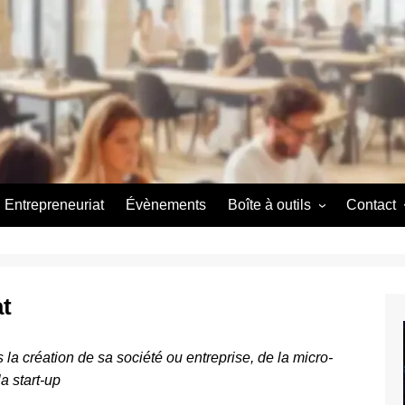
Entrepreneuriat
Évènements
Boîte à outils
Contact
Couveuse d’entreprise
A propos
A propos
at
 la création de sa société ou entreprise, de la micro-
a start-up