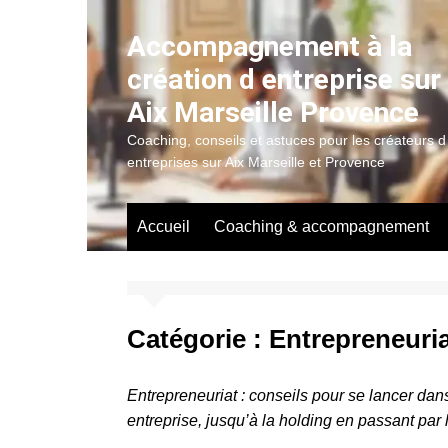
Aller
au
Accompagnement à la
contenu
création d entreprise sur
Aix Marseille Provence
Coaching, conseils et astuces pour les créateurs d
entreprises sur Aix Marseille et Provence
Accueil
Coaching & accompagnement
Catégorie :
Entrepreneuri
Entrepreneuriat : conseils pour se lancer dans
entreprise, jusqu’à la holding en passant par l